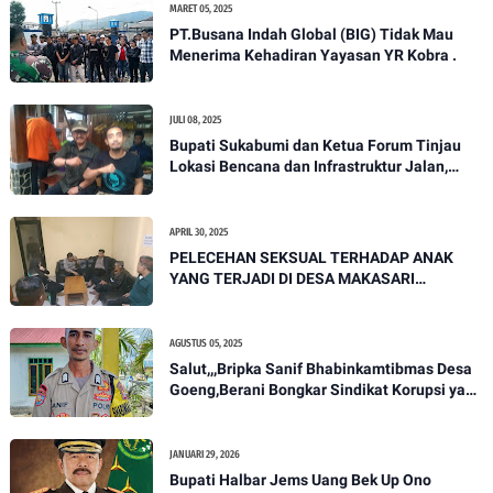
MARET 05, 2025
PT.Busana Indah Global (BIG) Tidak Mau
Menerima Kehadiran Yayasan YR Kobra .
JULI 08, 2025
Bupati Sukabumi dan Ketua Forum Tinjau
Lokasi Bencana dan Infrastruktur Jalan,
Serap Aspirasi Warga di Bojonggenteng
APRIL 30, 2025
PELECEHAN SEKSUAL TERHADAP ANAK
YANG TERJADI DI DESA MAKASARI
KECAMATAN KALAPANUNGGAL
AGUSTUS 05, 2025
Salut,,,Bripka Sanif Bhabinkamtibmas Desa
Goeng,Berani Bongkar Sindikat Korupsi yang
ada di dinas perumahan dan pemukiman
Halmahera tengah
JANUARI 29, 2026
Bupati Halbar Jems Uang Bek Up Ono