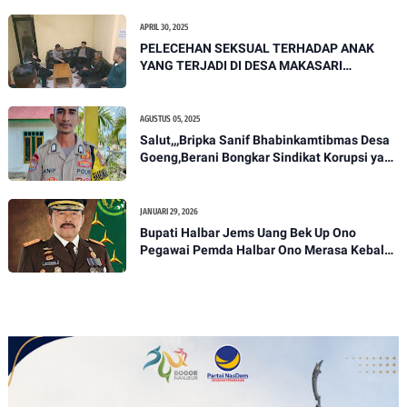
APRIL 30, 2025
PELECEHAN SEKSUAL TERHADAP ANAK
YANG TERJADI DI DESA MAKASARI
KECAMATAN KALAPANUNGGAL
AGUSTUS 05, 2025
Salut,,,Bripka Sanif Bhabinkamtibmas Desa
Goeng,Berani Bongkar Sindikat Korupsi yang
ada di dinas perumahan dan pemukiman
Halmahera tengah
JANUARI 29, 2026
Bupati Halbar Jems Uang Bek Up Ono
Pegawai Pemda Halbar Ono Merasa Kebal
Akan Hukum Kejati Malut Takut Periksa
Jems uang dan Ono soal BBM