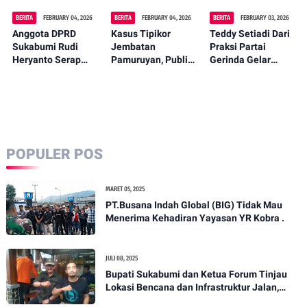
sukabumi Tahun
2026.
BERITA
FEBRUARY 04, 2026
BERITA
FEBRUARY 04, 2026
BERITA
FEBRUARY 03, 2026
Anggota DPRD
Kasus Tipikor
Teddy Setiadi Dari
Sukabumi Rudi
Jembatan
Praksi Partai
Heryanto Serap
Pamuruyan, Publik
Gerinda Gelar
Aspirasi Warga
Desak Polda Jabar
Reses Ke-1 Dengan
Gegerbitung Saat
Umumkan
Tema Bersama
Reses Kesatu 2026
Tersangka
Masyarakat
Menjemput
Aspirasi Mengawal
Pembangunan.
POPULER POS
MARET 05, 2025
PT.Busana Indah Global (BIG) Tidak Mau
Menerima Kehadiran Yayasan YR Kobra .
JULI 08, 2025
Bupati Sukabumi dan Ketua Forum Tinjau
Lokasi Bencana dan Infrastruktur Jalan,
Serap Aspirasi Warga di Bojonggenteng