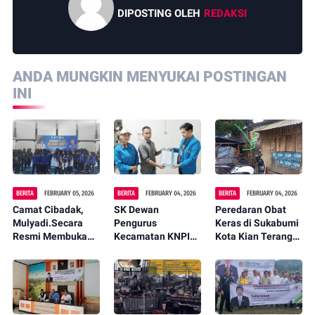
DIPOSTING OLEH
REDAKSI
ANDA MUNGKIN MENYUKAI POSTINGAN
INI
BERITA
FEBRUARY 05, 2026
BERITA
FEBRUARY 04, 2026
BERITA
FEBRUARY 04, 2026
Camat Cibadak,
SK Dewan
Peredaran Obat
Mulyadi.Secara
Pengurus
Keras di Sukabumi
Resmi Membuka
Kecamatan KNPI
Kota Kian Terang-
Turnamen Bola
Cibereum Resmi Di
terangan,
Voli Bupati Cup 1
Terbitkan DPD
Komitmen Aparat
Putra dan Putri
KNPI Kota
Dipertanyakan
antar Pelajar SMP /
Sukabumi
MTS Se-kabupaten